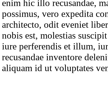
enim hic illo recusandae, m
possimus, vero expedita con
architecto, odit eveniet lib
nobis est, molestias suscipi
iure perferendis et illum, iu
recusandae inventore deleni
aliquam id ut voluptates ve